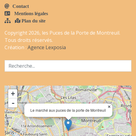
Contact
Mentions légales
Plan du site
Copyright 2026, les Puces de la Porte de Montreuil.
Tous droits réservés.
Création :
Agence Lexposia
+
-
×
Le marché aux puces de la porte de Montreuil