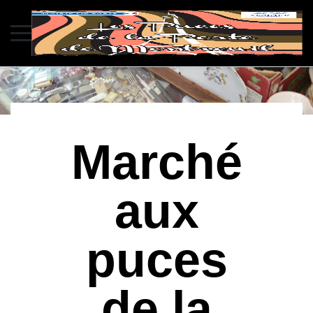
Marché
aux
puces
de la