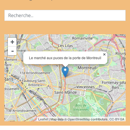
+
-
×
Le marché aux puces de la porte de Montreuil
Leaflet
| Map data ©
OpenStreetMap
contributors,
CC-BY-SA